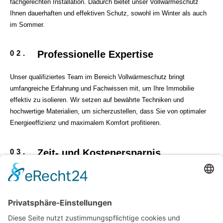
fachgerechten Installation. Dadurch bietet unser Vollwärmeschutz
Ihnen dauerhaften und effektiven Schutz, sowohl im Winter als auch
im Sommer.
02.
Professionelle Expertise
Unser qualifiziertes Team im Bereich Vollwärmeschutz bringt
umfangreiche Erfahrung und Fachwissen mit, um Ihre Immobilie
effektiv zu isolieren. Wir setzen auf bewährte Techniken und
hochwertige Materialien, um sicherzustellen, dass Sie von optimaler
Energieeffizienz und maximalem Komfort profitieren.
03.
Zeit- und Kostenersparnis
Unsere effiziente Arbeitsweise und unser professionelles Equipment
ermöglichen eine schnelle und zuverlässige Installation Ihres
Vollwärmeschutzes. So profitieren Sie von einem reibungslosen Ablauf
und reduzierten Kosten, da wir Materialien kostengünstig beschaffen
und den gesamten Prozess effizient steuern.